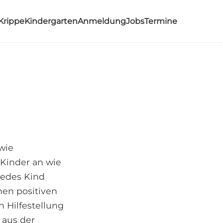
Krippe
Kindergarten
Anmeldung
Jobs
Termine
wie
Kinder an wie
 jedes Kind
nen positiven
n Hilfestellung
 aus der