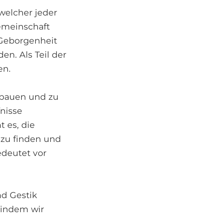
welcher jeder
emeinschaft
 Geborgenheit
n. Als Teil der
en.
zubauen und zu
nisse
 es, die
zu finden und
edeutet vor
nd Gestik
, indem wir