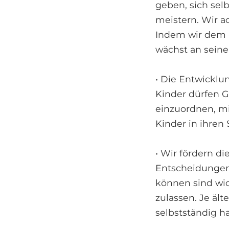
geben, sich sel
meistern. Wir a
Indem wir dem K
wächst an seine
• Die Entwicklu
Kinder dürfen G
einzuordnen, mi
Kinder in ihren
• Wir fördern di
Entscheidungen 
können sind wic
zulassen. Je äl
selbstständig h