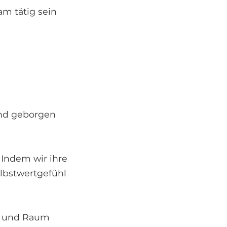
am tätig sein
ind geborgen
 Indem wir ihre
elbstwertgefühl
it und Raum