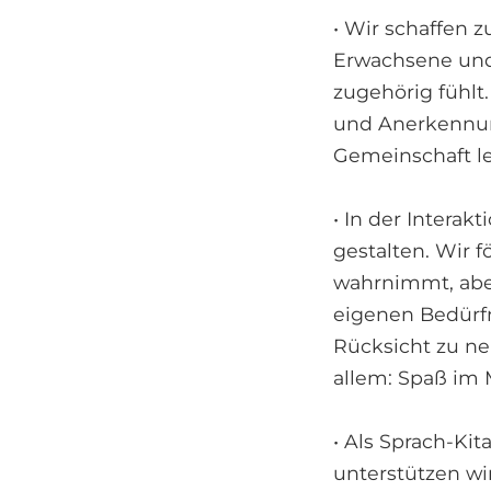
• Wir schaffen 
Erwachsene und 
zugehörig fühlt
und Anerkennung
Gemeinschaft le
• In der Intera
gestalten. Wir 
wahrnimmt, aber
eigenen Bedürf
Rücksicht zu ne
allem: Spaß im 
• Als Sprach-Ki
unterstützen wir