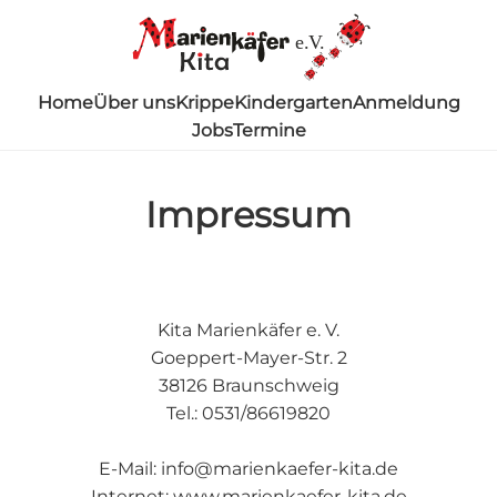
e.V.
Home
Über uns
Krippe
Kindergarten
Anmeldung
Jobs
Termine
Impressum
Kita Marienkäfer e. V.
Goeppert-Mayer-Str. 2
38126 Braunschweig
Tel.: 0531/86619820
E-Mail: info@marienkaefer-kita.de
Internet: www.marienkaefer-kita.de