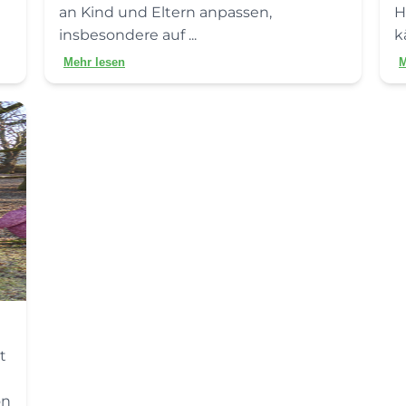
an Kind und Eltern anpassen,
H
insbesondere auf ...
k
Mehr lesen
M
t
on