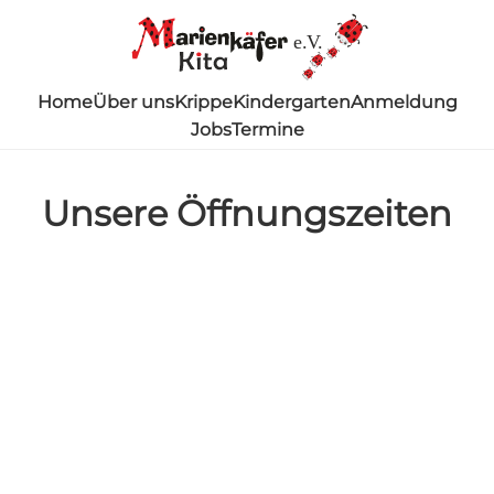
e.V.
Home
Über uns
Krippe
Kindergarten
Anmeldung
Jobs
Termine
Unsere Öffnungszeiten