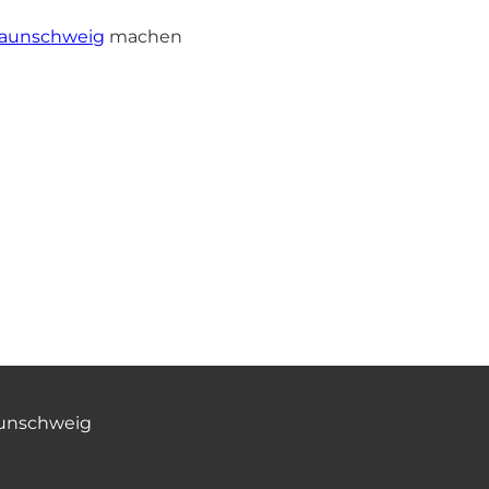
Braunschweig
machen
aunschweig